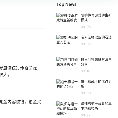
Top News
聊聊传奇游戏转生新
模式
04-08
我对法师职业的看法
03-08
白日门打蜘蛛方法再
分享
就算没玩过传奇游戏，
03-16
很大。
道士和战士的优点分
析
03-30
氪金内容赚钱，氪金买
法师与道士战斗的基
本功和技巧
03-27